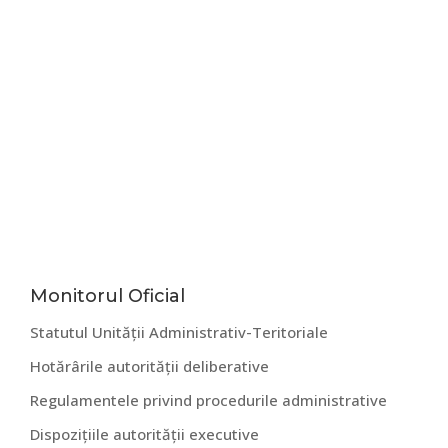
Bara
Monitorul Oficial
Statutul Unității Administrativ-Teritoriale
principală
Hotărârile autorității deliberative
Regulamentele privind procedurile administrative
Dispozițiile autorității executive