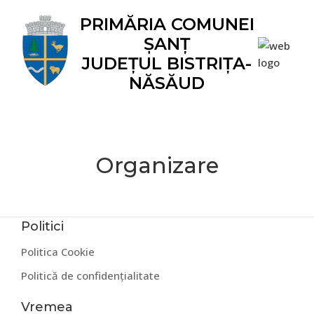
Skip
Skip
Skip
Skip
Skip
PRIMĂRIA COMUNEI
to
to
to
to
to
ȘANȚ
primary
main
primary
secondary
footer
navigation
content
sidebar
sidebar
JUDEȚUL BISTRIȚA-
NĂSĂUD
Organizare
Politici
Politica Cookie
Politică de confidențialitate
Vremea