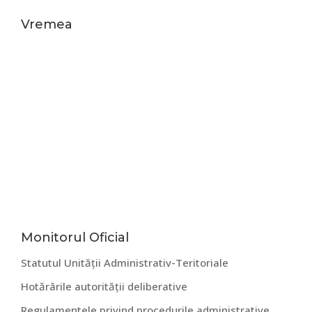
Vremea
Bara
Monitorul Oficial
Statutul Unității Administrativ-Teritoriale
principală
Hotărârile autorității deliberative
Regulamentele privind procedurile administrative