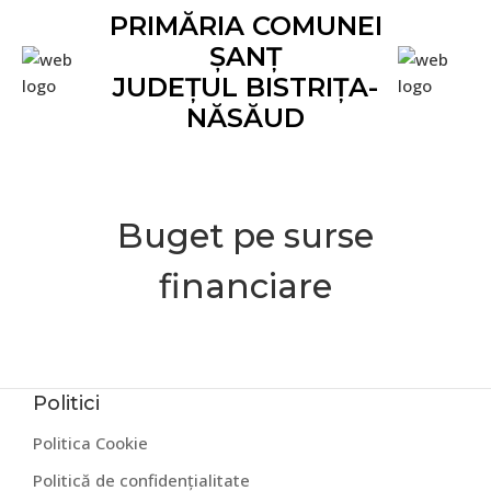
Skip
Skip
Skip
Skip
Skip
PRIMĂRIA COMUNEI
to
to
to
to
to
ȘANȚ
primary
main
primary
secondary
footer
JUDEȚUL BISTRIȚA-
navigation
content
sidebar
sidebar
NĂSĂUD
Buget pe surse
financiare
Politici
Politica Cookie
Politică de confidențialitate