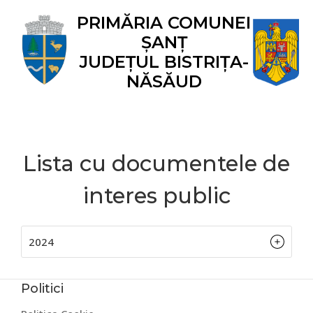
Skip
Skip
Skip
Skip
Skip
PRIMĂRIA COMUNEI
to
to
to
to
to
ȘANȚ
primary
main
primary
secondary
footer
navigation
content
sidebar
sidebar
JUDEȚUL BISTRIȚA-
NĂSĂUD
Lista cu documentele de
interes public
2024
Politici