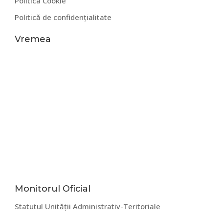
Politica Cookie
Politică de confidențialitate
Vremea
Bara
Monitorul Oficial
Statutul Unității Administrativ-Teritoriale
principală