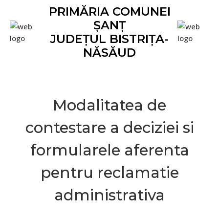
Skip
Skip
Skip
Skip
Skip
PRIMĂRIA COMUNEI
to
to
to
to
to
ȘANȚ
primary
main
primary
secondary
footer
JUDEȚUL BISTRIȚA-
navigation
content
sidebar
sidebar
NĂSĂUD
Modalitatea de
contestare a deciziei si
formularele aferenta
pentru reclamatie
administrativa