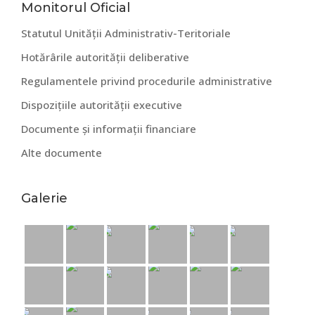
Bara
Monitorul Oficial
Statutul Unității Administrativ-Teritoriale
principală
Hotărârile autorității deliberative
Regulamentele privind procedurile administrative
Dispozițiile autorității executive
Documente și informații financiare
Alte documente
Galerie