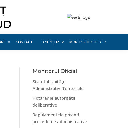
Ț
UD
ANT
CONTACT
ANUNȚURI
MONITORUL OFICIAL
Bara
Monitorul Oficial
Statutul Unității
principală
Administrativ-Teritoriale
Hotărârile autorității
deliberative
Regulamentele privind
procedurile administrative