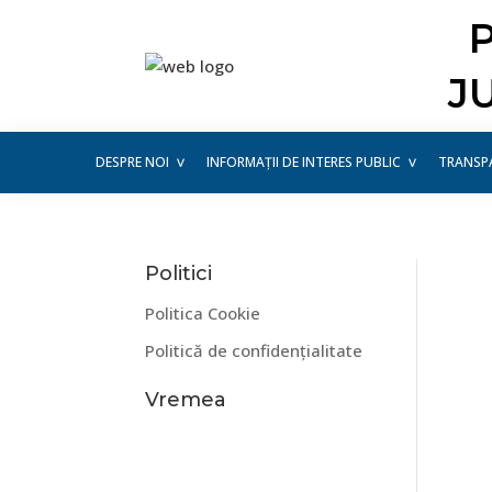
Skip
Skip
Skip
Skip
Skip
to
to
to
to
to
primary
main
primary
secondary
footer
J
navigation
content
sidebar
sidebar
DESPRE NOI
INFORMAȚII DE INTERES PUBLIC
TRANSP
Politici
Politica Cookie
Politică de confidențialitate
Vremea