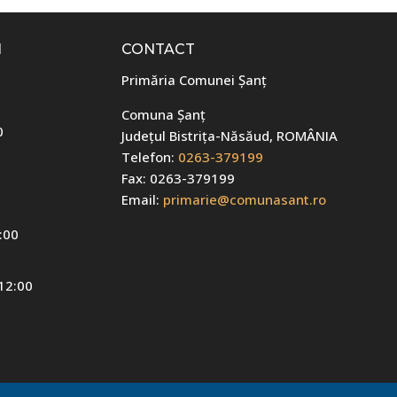
I
CONTACT
Primăria Comunei Șanț
Comuna Șanț
0
Județul Bistrița-Năsăud, ROMÂNIA
Telefon:
0263-379199
Fax: 0263-379199
Email:
primarie@comunasant.ro
:00
 12:00