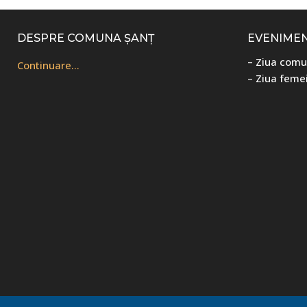
Footer
DESPRE COMUNA ȘANȚ
EVENIME
– Ziua comu
Continuare…
– Ziua femei