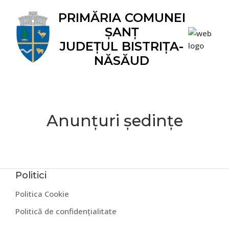
Skip
Skip
Skip
Skip
Skip
PRIMĂRIA COMUNEI
to
to
to
to
to
ȘANȚ
primary
main
primary
secondary
footer
navigation
content
sidebar
sidebar
JUDEȚUL BISTRIȚA-
NĂSĂUD
Anunțuri ședințe
Politici
Politica Cookie
Politică de confidențialitate