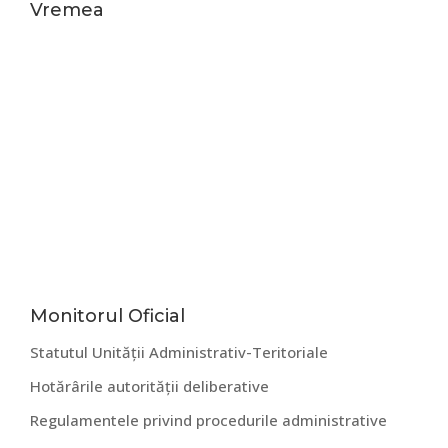
Vremea
Bara
Monitorul Oficial
Statutul Unității Administrativ-Teritoriale
principală
Hotărârile autorității deliberative
Regulamentele privind procedurile administrative