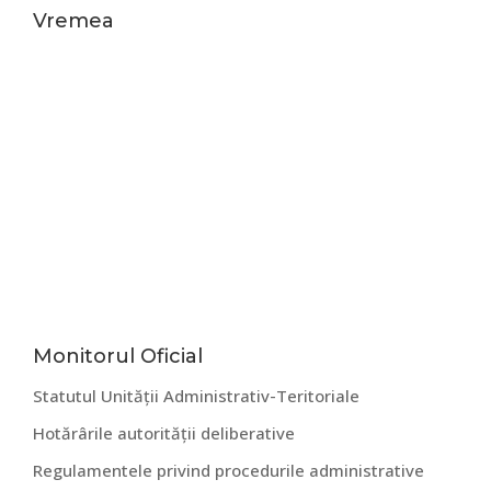
Vremea
Bara
Monitorul Oficial
Statutul Unității Administrativ-Teritoriale
principală
Hotărârile autorității deliberative
Regulamentele privind procedurile administrative